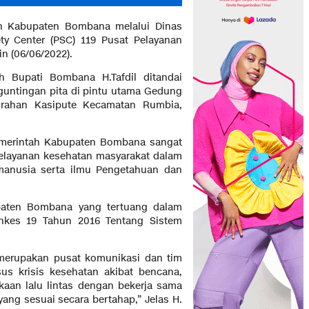
h Kabupaten Bombana melalui Dinas
y Center (PSC) 119 Pusat Pelayanan
 (06/06/2022).
 Bupati Bombana H.Tafdil ditandai
untingan pita di pintu utama Gedung
urahan Kasipute Kecamatan Rumbia,
emerintah Kabupaten Bombana sangat
elayanan kesehatan masyarakat dalam
manusia serta ilmu Pengetahuan dan
upaten Bombana yang tertuang dalam
nkes 19 Tahun 2016 Tentang Sistem
 merupakan pusat komunikasi dan tim
us krisis kesehatan akibat bencana,
kaan lalu lintas dengan bekerja sama
ang sesuai secara bertahap,” Jelas H.