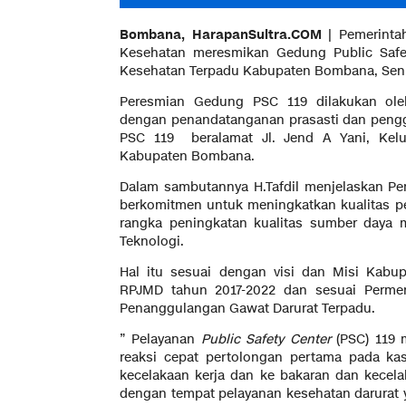
Bombana, HarapanSultra.COM
| Pemerinta
Kesehatan meresmikan Gedung Public Safet
Kesehatan Terpadu Kabupaten Bombana, Senin
Peresmian Gedung PSC 119 dilakukan oleh
dengan penandatanganan prasasti dan pengg
PSC 119 beralamat Jl. Jend A Yani, Kel
Kabupaten Bombana.
Dalam sambutannya H.Tafdil menjelaskan P
berkomitmen untuk meningkatkan kualitas p
rangka peningkatan kualitas sumber daya 
Teknologi.
Hal itu sesuai dengan visi dan Misi Kab
RPJMD tahun 2017-2022 dan sesuai Perme
Penanggulangan Gawat Darurat Terpadu.
” Pelayanan
Public Safety Center
(PSC) 119
reaksi cepat pertolongan pertama pada kas
kecelakaan kerja dan ke bakaran dan kecela
dengan tempat pelayanan kesehatan darurat y