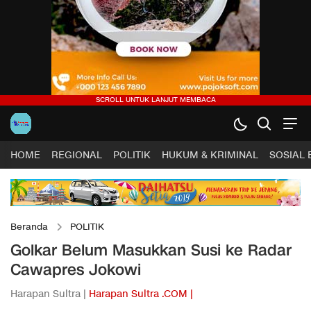
HOME
REGIONAL
POLITIK
HUKUM & KRIMINAL
SOSIAL
Beranda
POLITIK
Golkar Belum Masukkan Susi ke Radar
Cawapres Jokowi
Harapan Sultra |
Harapan Sultra .COM |