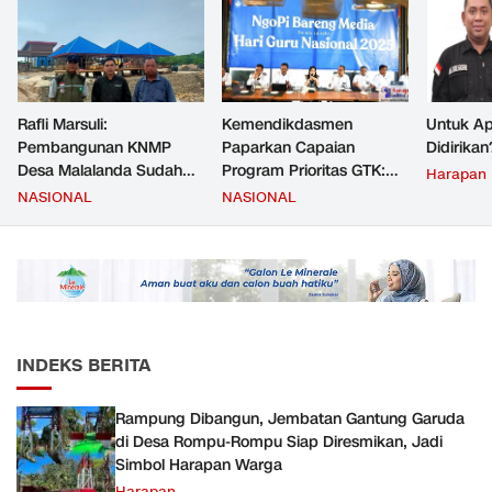
Rafli Marsuli:
Kemendikdasmen
Untuk Ap
Pembangunan KNMP
Paparkan Capaian
Didirikan
Desa Malalanda Sudah
Program Prioritas GTK:
Harapan
Mencapai 69 Persen dan
Kompetensi Meningkat,
NASIONAL
NASIONAL
Material yang Digunakan
Kesejahteraan Guru Kian
Sudah Sesuai Hasil Uji Tes
Diperkuat
JMD dan JMF
INDEKS BERITA
Rampung Dibangun, Jembatan Gantung Garuda
di Desa Rompu-Rompu Siap Diresmikan, Jadi
Simbol Harapan Warga