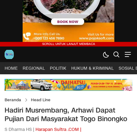
HOME
REGIONAL
POLITIK
HUKUM & KRIMINAL
SOSIAL
Beranda
Head Line
Hadiri Musrembang, Arhawi Dapat
Pujian Dari Masyarakat Togo Binongko
S Dharma HS |
Harapan Sultra .COM |