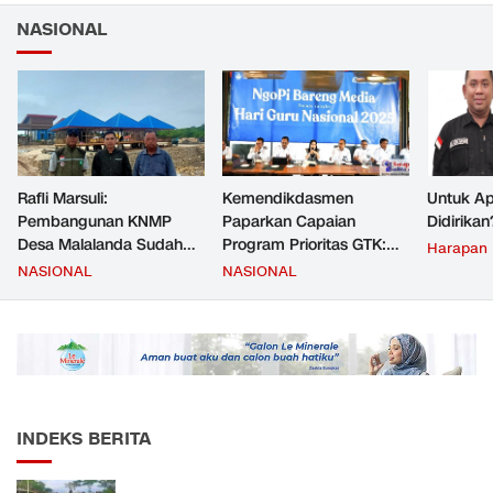
NASIONAL
Rafli Marsuli:
Kemendikdasmen
Untuk Ap
Pembangunan KNMP
Paparkan Capaian
Didirikan
Desa Malalanda Sudah
Program Prioritas GTK:
Harapan
Mencapai 69 Persen dan
Kompetensi Meningkat,
NASIONAL
NASIONAL
Material yang Digunakan
Kesejahteraan Guru Kian
Sudah Sesuai Hasil Uji Tes
Diperkuat
JMD dan JMF
INDEKS BERITA