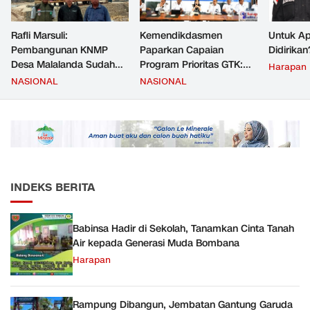
Rafli Marsuli:
Kemendikdasmen
Untuk Ap
Pembangunan KNMP
Paparkan Capaian
Didirikan
Desa Malalanda Sudah
Program Prioritas GTK:
Harapan
Mencapai 69 Persen dan
Kompetensi Meningkat,
NASIONAL
NASIONAL
Material yang Digunakan
Kesejahteraan Guru Kian
Sudah Sesuai Hasil Uji Tes
Diperkuat
JMD dan JMF
INDEKS BERITA
Babinsa Hadir di Sekolah, Tanamkan Cinta Tanah
Air kepada Generasi Muda Bombana
Harapan
Rampung Dibangun, Jembatan Gantung Garuda