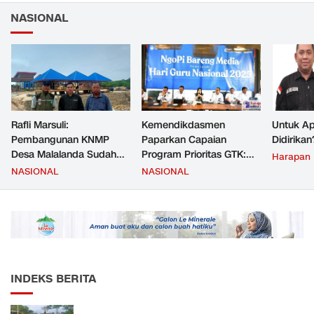
NASIONAL
Rafli Marsuli:
Kemendikdasmen
Untuk Ap
Pembangunan KNMP
Paparkan Capaian
Didirikan
Desa Malalanda Sudah
Program Prioritas GTK:
Harapan
Mencapai 69 Persen dan
Kompetensi Meningkat,
NASIONAL
NASIONAL
Material yang Digunakan
Kesejahteraan Guru Kian
Sudah Sesuai Hasil Uji Tes
Diperkuat
JMD dan JMF
INDEKS BERITA