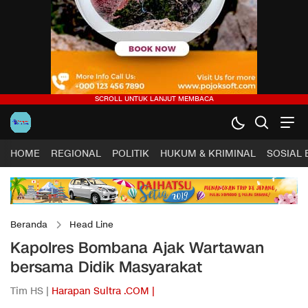
HOME
REGIONAL
POLITIK
HUKUM & KRIMINAL
SOSIAL
Beranda
Head Line
Kapolres Bombana Ajak Wartawan
bersama Didik Masyarakat
Tim HS |
Harapan Sultra .COM |