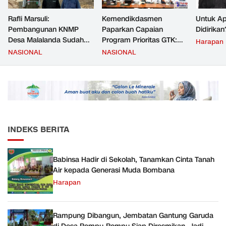
Rafli Marsuli:
Kemendikdasmen
Untuk Ap
Pembangunan KNMP
Paparkan Capaian
Didirikan
Desa Malalanda Sudah
Program Prioritas GTK:
Harapan
Mencapai 69 Persen dan
Kompetensi Meningkat,
NASIONAL
NASIONAL
Material yang Digunakan
Kesejahteraan Guru Kian
Sudah Sesuai Hasil Uji Tes
Diperkuat
JMD dan JMF
INDEKS BERITA
Babinsa Hadir di Sekolah, Tanamkan Cinta Tanah
Air kepada Generasi Muda Bombana
Harapan
Rampung Dibangun, Jembatan Gantung Garuda