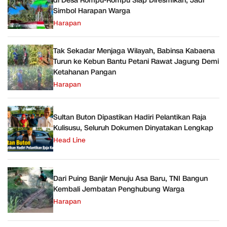
di Desa Rompu-Rompu Siap Diresmikan, Jadi
Simbol Harapan Warga
Harapan
Tak Sekadar Menjaga Wilayah, Babinsa Kabaena
Turun ke Kebun Bantu Petani Rawat Jagung Demi
Ketahanan Pangan
Harapan
Sultan Buton Dipastikan Hadiri Pelantikan Raja
Kulisusu, Seluruh Dokumen Dinyatakan Lengkap
Head Line
Dari Puing Banjir Menuju Asa Baru, TNI Bangun
Kembali Jembatan Penghubung Warga
Harapan