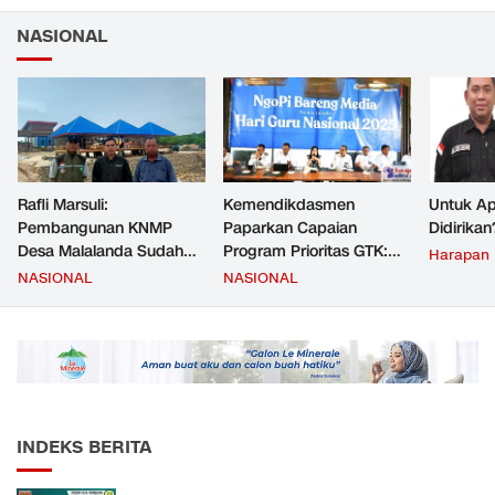
NASIONAL
Rafli Marsuli:
Kemendikdasmen
Untuk Ap
Pembangunan KNMP
Paparkan Capaian
Didirikan
Desa Malalanda Sudah
Program Prioritas GTK:
Harapan
Mencapai 69 Persen dan
Kompetensi Meningkat,
NASIONAL
NASIONAL
Material yang Digunakan
Kesejahteraan Guru Kian
Sudah Sesuai Hasil Uji Tes
Diperkuat
JMD dan JMF
INDEKS BERITA