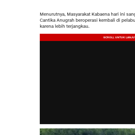
Menurutnya, Masyarakat Kabaena hari ini sa
Cantika Anugrah beroperasi kembali di pelabu
karena lebih terjangkau.