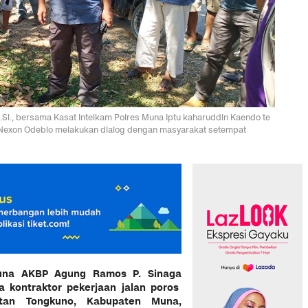
i., bersama Kasat Intelkam Polres Muna Iptu kaharuddin Kaendo te
 Nexon Odebio melakukan dialog dengan masyarakat setempat
una AKBP Agung Ramos P. Sinaga
a kontraktor pekerjaan jalan poros
atan Tongkuno, Kabupaten Muna,