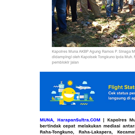
Kapolres Muna AKBP Agung Ramos P. Sinaga M.S
didampingi oleh Kapolsek Tongkuno Ipda Muh.
pemblokir jalan
MUNA, HarapanSultra.COM
| Kapolres M
bertindak cepat melakukan mediasi antar
Raha-Tongkuno, Raha-Lakapera, Kecam