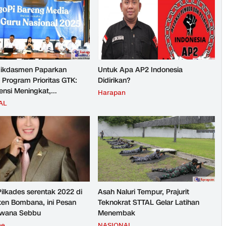
ikdasmen Paparkan
Untuk Apa AP2 Indonesia
 Program Prioritas GTK:
Didirikan?
nsi Meningkat,
Harapan
teraan Guru Kian Diperkuat
AL
Pilkades serentak 2022 di
Asah Naluri Tempur, Prajurit
en Bombana, ini Pesan
Teknokrat STTAL Gelar Latihan
rwana Sebbu
Menembak
ne
NASIONAL