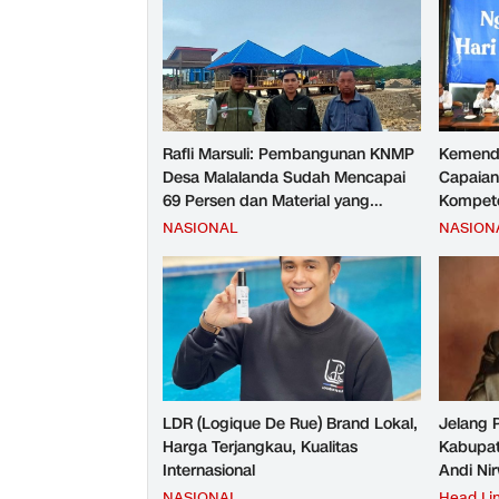
Rafli Marsuli: Pembangunan KNMP
Kemend
Desa Malalanda Sudah Mencapai
Capaian
69 Persen dan Material yang
Kompete
Digunakan Sudah Sesuai Hasil Uji
Kesejah
NASIONAL
NASION
Tes JMD dan JMF
LDR (Logique De Rue) Brand Lokal,
Jelang 
Harga Terjangkau, Kualitas
Kabupat
Internasional
Andi Ni
NASIONAL
Head Li