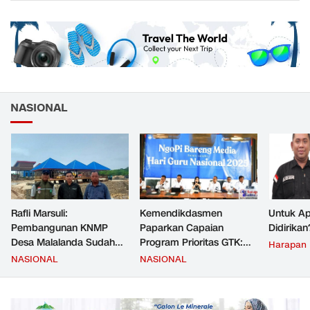
NASIONAL
Rafli Marsuli:
Kemendikdasmen
Untuk Ap
Pembangunan KNMP
Paparkan Capaian
Didirikan
Desa Malalanda Sudah
Program Prioritas GTK:
Harapan
Mencapai 69 Persen dan
Kompetensi Meningkat,
NASIONAL
NASIONAL
Material yang Digunakan
Kesejahteraan Guru Kian
Sudah Sesuai Hasil Uji Tes
Diperkuat
JMD dan JMF