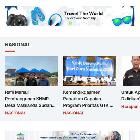
NASIONAL
Rafli Marsuli:
Kemendikdasmen
Untuk Ap
Pembangunan KNMP
Paparkan Capaian
Didirikan
Desa Malalanda Sudah
Program Prioritas GTK:
Harapan
Mencapai 69 Persen dan
Kompetensi Meningkat,
NASIONAL
NASIONAL
Material yang Digunakan
Kesejahteraan Guru Kian
Sudah Sesuai Hasil Uji Tes
Diperkuat
JMD dan JMF