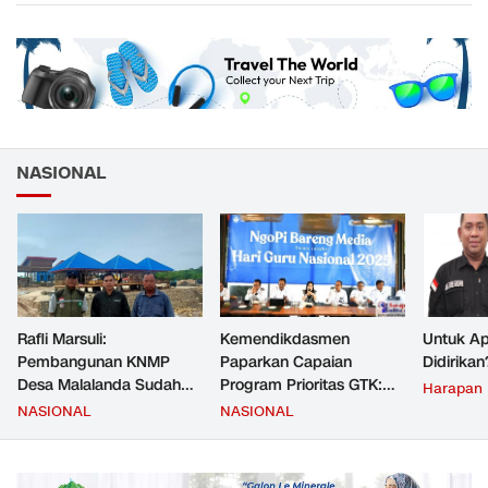
NASIONAL
Rafli Marsuli:
Kemendikdasmen
Untuk Ap
Pembangunan KNMP
Paparkan Capaian
Didirikan
Desa Malalanda Sudah
Program Prioritas GTK:
Harapan
Mencapai 69 Persen dan
Kompetensi Meningkat,
NASIONAL
NASIONAL
Material yang Digunakan
Kesejahteraan Guru Kian
Sudah Sesuai Hasil Uji Tes
Diperkuat
JMD dan JMF