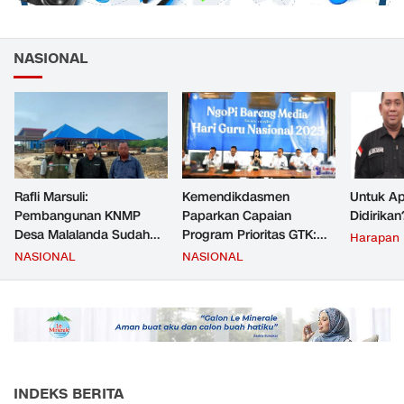
NASIONAL
Rafli Marsuli:
Kemendikdasmen
Untuk Ap
Pembangunan KNMP
Paparkan Capaian
Didirikan
Desa Malalanda Sudah
Program Prioritas GTK:
Harapan
Mencapai 69 Persen dan
Kompetensi Meningkat,
NASIONAL
NASIONAL
Material yang Digunakan
Kesejahteraan Guru Kian
Sudah Sesuai Hasil Uji Tes
Diperkuat
JMD dan JMF
INDEKS BERITA