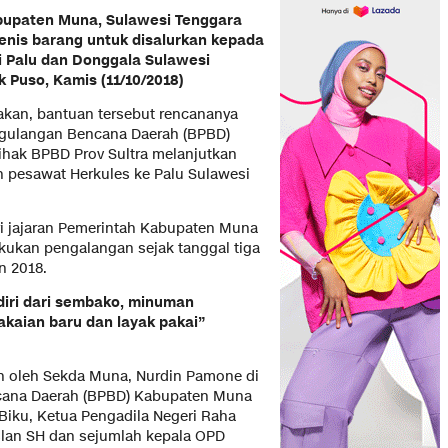
bupaten Muna, Sulawesi Tenggara
jenis barang untuk disalurkan kepada
 Palu dan Donggala Sulawesi
k Puso,
Kamis (11/10/2018)
akan, bantuan tersebut rencananya
ggulangan Bencana Daerah (BPBD)
ihak BPBD Prov Sultra melanjutkan
 pesawat Herkules ke Palu Sulawesi
ri jajaran Pemerintah Kabupaten Muna
ukan pengalangan sejak tanggal tiga
n 2018.
rdiri dari sembako, minuman
akaian baru dan layak pakai”
in oleh Sekda Muna, Nurdin Pamone di
ana Daerah (BPBD) Kabupaten Muna
Biku, Ketua Pengadila Negeri Raha
slan SH dan sejumlah kepala OPD