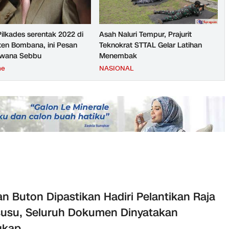
Pilkades serentak 2022 di
Asah Naluri Tempur, Prajurit
en Bombana, ini Pesan
Teknokrat STTAL Gelar Latihan
rwana Sebbu
Menembak
ne
NASIONAL
an Buton Dipastikan Hadiri Pelantikan Raja
susu, Seluruh Dokumen Dinyatakan
gkap