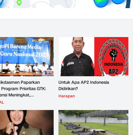
ikdasmen Paparkan
Untuk Apa AP2 Indonesia
 Program Prioritas GTK:
Didirikan?
nsi Meningkat,
Harapan
teraan Guru Kian Diperkuat
AL