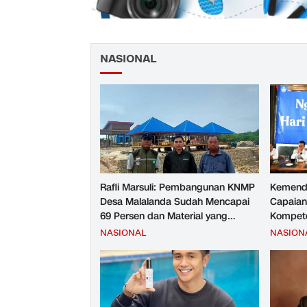
NASIONAL
Rafli Marsuli: Pembangunan KNMP
Kemend
Desa Malalanda Sudah Mencapai
Capaian
69 Persen dan Material yang
Kompete
Digunakan Sudah Sesuai Hasil Uji
Kesejah
NASIONAL
NASION
Tes JMD dan JMF