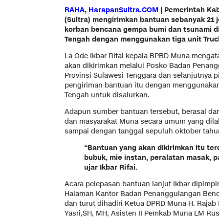
RAHA, HarapanSultra.COM
| Pemerintah Ka
(Sultra) mengirimkan bantuan sebanyak 21 
korban bencana gempa bumi dan tsunami di
Tengah dengan menggunakan tiga unit Truc
La Ode Ikbar Rifai kepala BPBD Muna mengat
akan dikirimkan melalui Posko Badan Penan
Provinsi Sulawesi Tenggara dan selanjutnya p
pengiriman bantuan itu dengan menggunakan
Tengah untuk disalurkan.
Adapun sumber bantuan tersebut, berasal da
dan masyarakat Muna secara umum yang dilak
sampai dengan tanggal sepuluh oktober tahu
“Bantuan yang akan dikirimkan itu te
bubuk, mie instan, peralatan masak, p
ujar Ikbar Rifai.
Acara pelepasan bantuan lanjut Ikbar dipimp
Halaman Kantor Badan Penanggulangan Benc
dan turut dihadiri Ketua DPRD Muna H. Rajab 
Yasri,SH, MH, Asisten II Pemkab Muna LM Ru