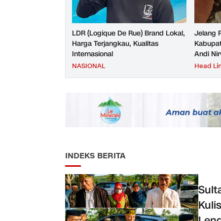
LDR (Logique De Rue) Brand Lokal,
Jelang 
Harga Terjangkau, Kualitas
Kabupat
Internasional
Andi Ni
NASIONAL
Head Li
INDEKS BERITA
Sult
Kuli
Len