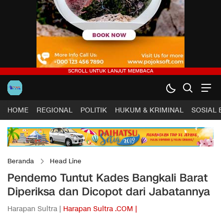
HOME
REGIONAL
POLITIK
HUKUM & KRIMINAL
SOSIAL
Beranda
Head Line
Pendemo Tuntut Kades Bangkali Barat
Diperiksa dan Dicopot dari Jabatannya
Harapan Sultra |
Harapan Sultra .COM |