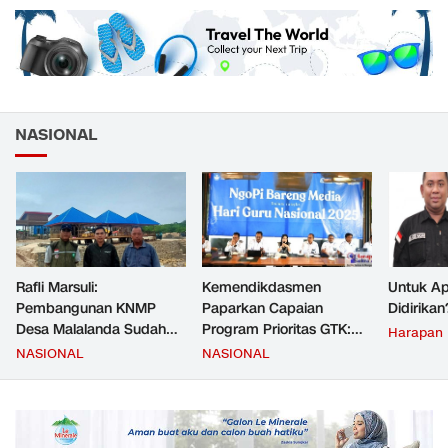
NASIONAL
Rafli Marsuli:
Kemendikdasmen
Untuk Ap
Pembangunan KNMP
Paparkan Capaian
Didirikan
Desa Malalanda Sudah
Program Prioritas GTK:
Harapan
Mencapai 69 Persen dan
Kompetensi Meningkat,
NASIONAL
NASIONAL
Material yang Digunakan
Kesejahteraan Guru Kian
Sudah Sesuai Hasil Uji Tes
Diperkuat
JMD dan JMF