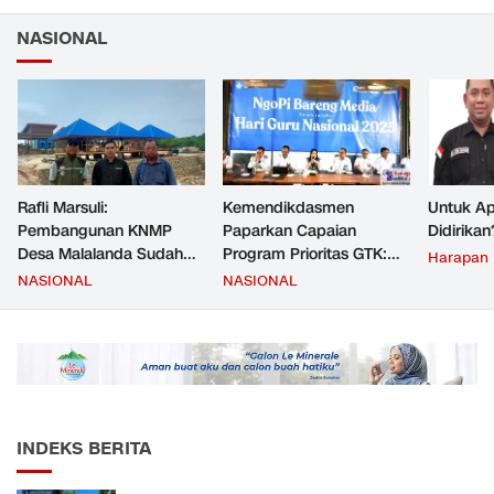
NASIONAL
Rafli Marsuli:
Kemendikdasmen
Untuk Ap
Pembangunan KNMP
Paparkan Capaian
Didirikan
Desa Malalanda Sudah
Program Prioritas GTK:
Harapan
Mencapai 69 Persen dan
Kompetensi Meningkat,
NASIONAL
NASIONAL
Material yang Digunakan
Kesejahteraan Guru Kian
Sudah Sesuai Hasil Uji Tes
Diperkuat
JMD dan JMF
INDEKS BERITA