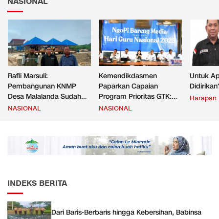
NASIONAL
Rafli Marsuli:
Kemendikdasmen
Untuk Ap
Pembangunan KNMP
Paparkan Capaian
Didirikan
Desa Malalanda Sudah
Program Prioritas GTK:
Harapan
Mencapai 69 Persen dan
Kompetensi Meningkat,
NASIONAL
NASIONAL
Material yang Digunakan
Kesejahteraan Guru Kian
Sudah Sesuai Hasil Uji Tes
Diperkuat
JMD dan JMF
INDEKS BERITA
Dari Baris-Berbaris hingga Kebersihan, Babinsa