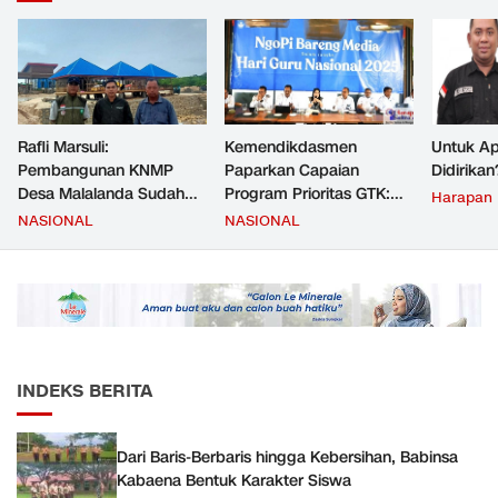
Rafli Marsuli:
Kemendikdasmen
Untuk Ap
Pembangunan KNMP
Paparkan Capaian
Didirikan
Desa Malalanda Sudah
Program Prioritas GTK:
Harapan
Mencapai 69 Persen dan
Kompetensi Meningkat,
NASIONAL
NASIONAL
Material yang Digunakan
Kesejahteraan Guru Kian
Sudah Sesuai Hasil Uji Tes
Diperkuat
JMD dan JMF
INDEKS BERITA
Dari Baris-Berbaris hingga Kebersihan, Babinsa
Kabaena Bentuk Karakter Siswa