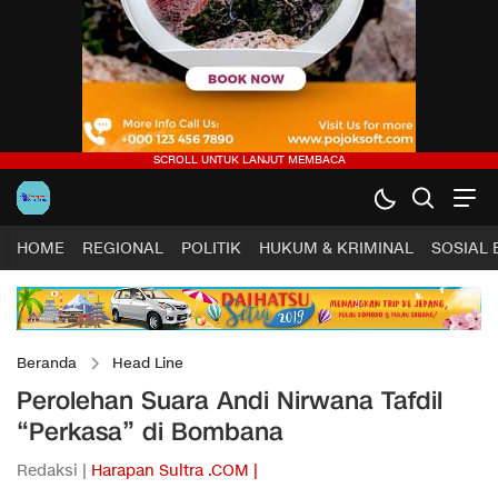
HOME
REGIONAL
POLITIK
HUKUM & KRIMINAL
SOSIAL
Beranda
Head Line
Perolehan Suara Andi Nirwana Tafdil
“Perkasa” di Bombana
Redaksi |
Harapan Sultra .COM |