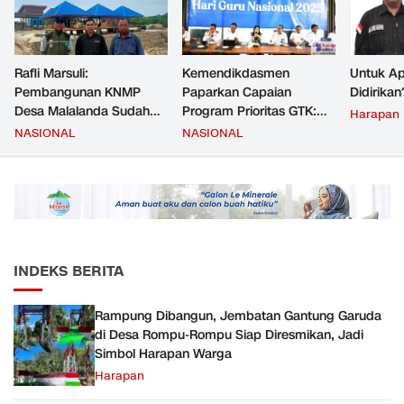
Rafli Marsuli:
Kemendikdasmen
Untuk Ap
Pembangunan KNMP
Paparkan Capaian
Didirikan
Desa Malalanda Sudah
Program Prioritas GTK:
Harapan
Mencapai 69 Persen dan
Kompetensi Meningkat,
NASIONAL
NASIONAL
Material yang Digunakan
Kesejahteraan Guru Kian
Sudah Sesuai Hasil Uji Tes
Diperkuat
JMD dan JMF
INDEKS BERITA
Rampung Dibangun, Jembatan Gantung Garuda
di Desa Rompu-Rompu Siap Diresmikan, Jadi
Simbol Harapan Warga
Harapan