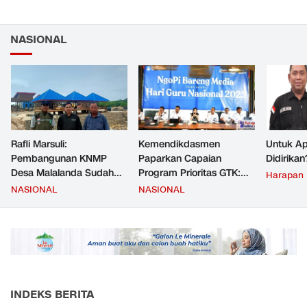
NASIONAL
Rafli Marsuli:
Kemendikdasmen
Untuk Ap
Pembangunan KNMP
Paparkan Capaian
Didirikan
Desa Malalanda Sudah
Program Prioritas GTK:
Harapan
Mencapai 69 Persen dan
Kompetensi Meningkat,
NASIONAL
NASIONAL
Material yang Digunakan
Kesejahteraan Guru Kian
Sudah Sesuai Hasil Uji Tes
Diperkuat
JMD dan JMF
INDEKS BERITA