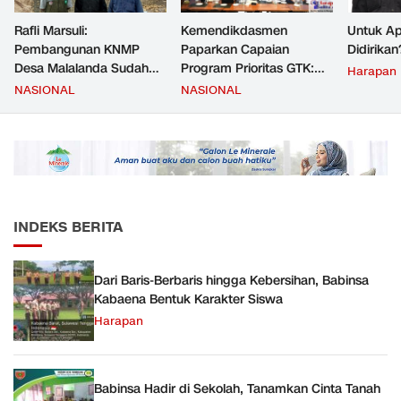
Rafli Marsuli:
Kemendikdasmen
Untuk Ap
Pembangunan KNMP
Paparkan Capaian
Didirikan
Desa Malalanda Sudah
Program Prioritas GTK:
Harapan
Mencapai 69 Persen dan
Kompetensi Meningkat,
NASIONAL
NASIONAL
Material yang Digunakan
Kesejahteraan Guru Kian
Sudah Sesuai Hasil Uji Tes
Diperkuat
JMD dan JMF
INDEKS BERITA
Dari Baris-Berbaris hingga Kebersihan, Babinsa
Kabaena Bentuk Karakter Siswa
Harapan
Babinsa Hadir di Sekolah, Tanamkan Cinta Tanah