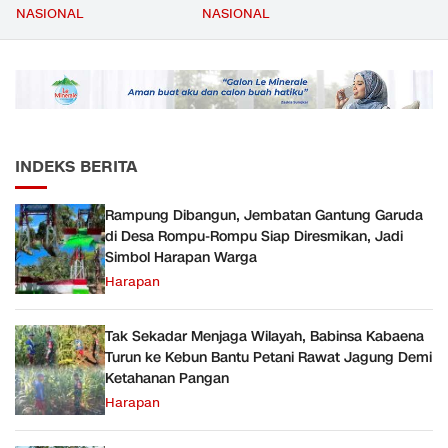
Mencapai 69 Persen dan
Kompetensi Meningkat,
NASIONAL
NASIONAL
Material yang Digunakan
Kesejahteraan Guru Kian
Sudah Sesuai Hasil Uji Tes
Diperkuat
JMD dan JMF
INDEKS BERITA
Rampung Dibangun, Jembatan Gantung Garuda
di Desa Rompu-Rompu Siap Diresmikan, Jadi
Simbol Harapan Warga
Harapan
Tak Sekadar Menjaga Wilayah, Babinsa Kabaena
Turun ke Kebun Bantu Petani Rawat Jagung Demi
Ketahanan Pangan
Harapan