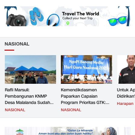
NASIONAL
Rafli Marsuli:
Kemendikdasmen
Untuk Ap
Pembangunan KNMP
Paparkan Capaian
Didirikan
Desa Malalanda Sudah
Program Prioritas GTK:
Harapan
Mencapai 69 Persen dan
Kompetensi Meningkat,
NASIONAL
NASIONAL
Material yang Digunakan
Kesejahteraan Guru Kian
Sudah Sesuai Hasil Uji Tes
Diperkuat
JMD dan JMF