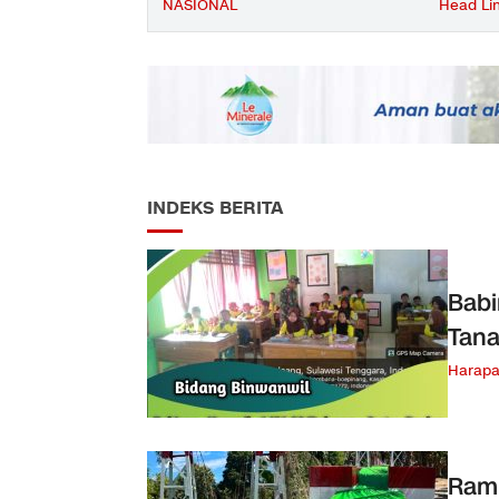
NASIONAL
Head Li
INDEKS BERITA
Babi
Tana
Harap
Ram