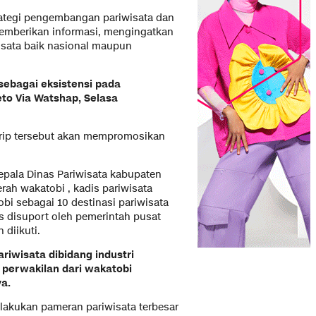
trategi pengembangan pariwisata dan
emberikan informasi, mengingatkan
isata baik nasional maupun
 sebagai eksistensi pada
to Via Watshap, Selasa
Trip tersebut akan mempromosikan
pala Dinas Pariwisata kabupaten
rah wakatobi , kadis pariwisata
bi sebagai 10 destinasi pariwisata
s disuport oleh pemerintah pusat
 diikuti.
riwisata dibidang industri
perwakilan dari wakatobi
ya.
 lakukan pameran pariwisata terbesar