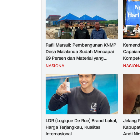
Rafli Marsuli: Pembangunan KNMP
Kemend
Desa Malalanda Sudah Mencapai
Capaian
69 Persen dan Material yang
Kompete
Digunakan Sudah Sesuai Hasil Uji
Kesejah
NASIONAL
NASION
Tes JMD dan JMF
LDR (Logique De Rue) Brand Lokal,
Jelang 
Harga Terjangkau, Kualitas
Kabupat
Internasional
Andi Ni