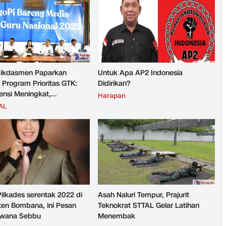
ikdasmen Paparkan
Untuk Apa AP2 Indonesia
 Program Prioritas GTK:
Didirikan?
nsi Meningkat,
Harapan
teraan Guru Kian Diperkuat
AL
Pilkades serentak 2022 di
Asah Naluri Tempur, Prajurit
en Bombana, ini Pesan
Teknokrat STTAL Gelar Latihan
rwana Sebbu
Menembak