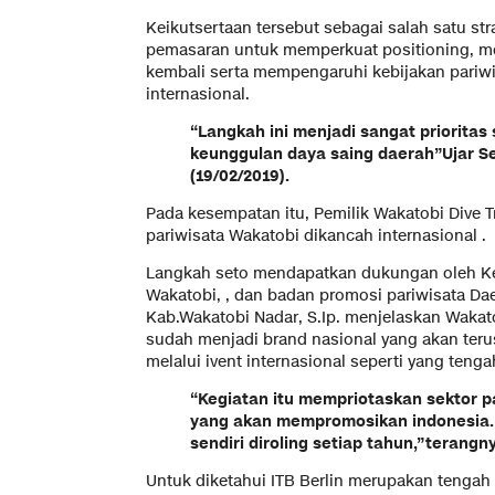
Keikutsertaan tersebut sebagai salah satu s
pemasaran untuk memperkuat positioning, m
kembali serta mempengaruhi kebijakan pariw
internasional.
“Langkah ini menjadi sangat prioritas
keunggulan daya saing daerah”Ujar Se
(19/02/2019).
Pada kesempatan itu, Pemilik Wakatobi Dive 
pariwisata Wakatobi dikancah internasional .
Langkah seto mendapatkan dukungan oleh Ke
Wakatobi, , dan badan promosi pariwisata Dae
Kab.Wakatobi Nadar, S.Ip. menjelaskan Wakato
sudah menjadi brand nasional yang akan teru
melalui ivent internasional seperti yang tengah
“Kegiatan itu mempriotaskan sektor pa
yang akan mempromosikan indonesia. 
sendiri diroling setiap tahun,”terangn
Untuk diketahui ITB Berlin merupakan tengah