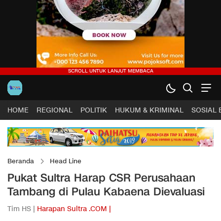
HOME
REGIONAL
POLITIK
HUKUM & KRIMINAL
SOSIAL
Beranda
Head Line
Pukat Sultra Harap CSR Perusahaan
Tambang di Pulau Kabaena Dievaluasi
Tim HS |
Harapan Sultra .COM |