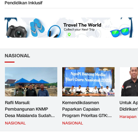
Pendidikan Inklusif
NASIONAL
Rafli Marsuli:
Kemendikdasmen
Untuk Ap
Pembangunan KNMP
Paparkan Capaian
Didirikan
Desa Malalanda Sudah
Program Prioritas GTK:
Harapan
Mencapai 69 Persen dan
Kompetensi Meningkat,
NASIONAL
NASIONAL
Material yang Digunakan
Kesejahteraan Guru Kian
Sudah Sesuai Hasil Uji Tes
Diperkuat