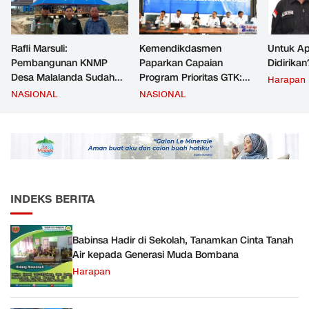
Rafli Marsuli:
Kemendikdasmen
Untuk Ap
Pembangunan KNMP
Paparkan Capaian
Didirikan
Desa Malalanda Sudah
Program Prioritas GTK:
Harapan
Mencapai 69 Persen dan
Kompetensi Meningkat,
NASIONAL
NASIONAL
Material yang Digunakan
Kesejahteraan Guru Kian
Sudah Sesuai Hasil Uji Tes
Diperkuat
JMD dan JMF
INDEKS BERITA
Babinsa Hadir di Sekolah, Tanamkan Cinta Tanah
Air kepada Generasi Muda Bombana
Harapan