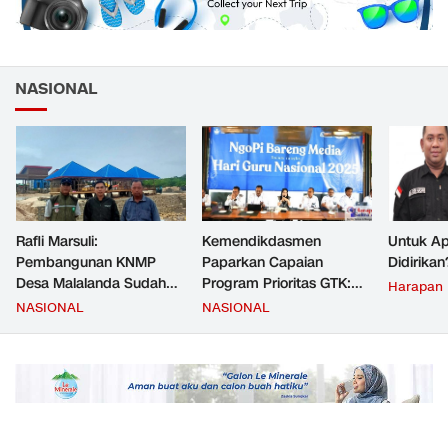
NASIONAL
Rafli Marsuli:
Kemendikdasmen
Untuk Ap
Pembangunan KNMP
Paparkan Capaian
Didirikan
Desa Malalanda Sudah
Program Prioritas GTK:
Harapan
Mencapai 69 Persen dan
Kompetensi Meningkat,
NASIONAL
NASIONAL
Material yang Digunakan
Kesejahteraan Guru Kian
Sudah Sesuai Hasil Uji Tes
Diperkuat
JMD dan JMF