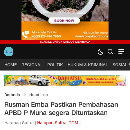
HOME
REGIONAL
POLITIK
HUKUM & KRIMINAL
SOSIAL
Beranda
Head Line
Rusman Emba Pastikan Pembahasan
APBD P Muna segera Dituntaskan
Harapan Sultra |
Harapan Sultra .COM |