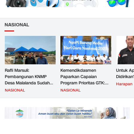
NASIONAL
Rafli Marsuli:
Kemendikdasmen
Untuk Ap
Pembangunan KNMP
Paparkan Capaian
Didirikan
Desa Malalanda Sudah
Program Prioritas GTK:
Harapan
Mencapai 69 Persen dan
Kompetensi Meningkat,
NASIONAL
NASIONAL
Material yang Digunakan
Kesejahteraan Guru Kian
Sudah Sesuai Hasil Uji Tes
Diperkuat
JMD dan JMF