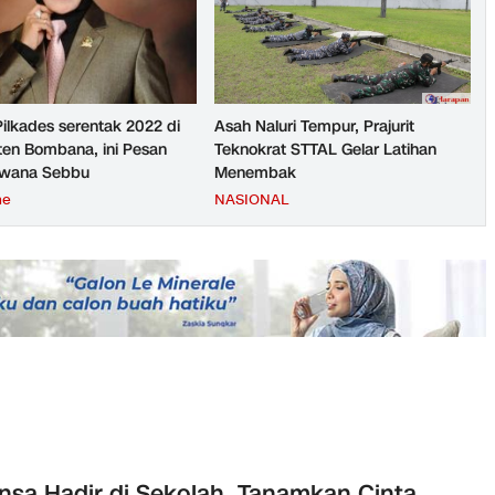
Pilkades serentak 2022 di
Asah Naluri Tempur, Prajurit
en Bombana, ini Pesan
Teknokrat STTAL Gelar Latihan
rwana Sebbu
Menembak
ne
NASIONAL
nsa Hadir di Sekolah, Tanamkan Cinta