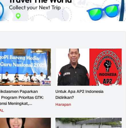
ikdasmen Paparkan
Untuk Apa AP2 Indonesia
 Program Prioritas GTK:
Didirikan?
nsi Meningkat,
Harapan
teraan Guru Kian Diperkuat
AL