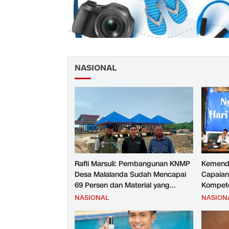
NASIONAL
Rafli Marsuli: Pembangunan KNMP
Kemend
Desa Malalanda Sudah Mencapai
Capaian
69 Persen dan Material yang
Kompete
Digunakan Sudah Sesuai Hasil Uji
Kesejah
NASIONAL
NASION
Tes JMD dan JMF