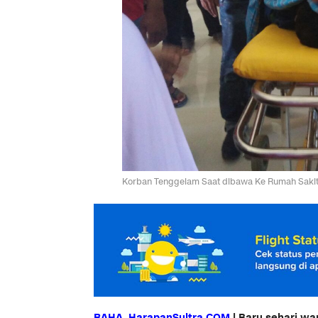
Korban Tenggelam Saat dibawa Ke Rumah Saki
RAHA, HarapanSultra.COM
| Baru sehari w