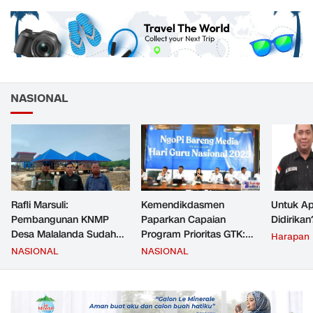
NASIONAL
Rafli Marsuli:
Kemendikdasmen
Untuk Ap
Pembangunan KNMP
Paparkan Capaian
Didirikan
Desa Malalanda Sudah
Program Prioritas GTK:
Harapan
Mencapai 69 Persen dan
Kompetensi Meningkat,
NASIONAL
NASIONAL
Material yang Digunakan
Kesejahteraan Guru Kian
Sudah Sesuai Hasil Uji Tes
Diperkuat
JMD dan JMF