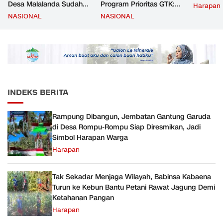
Desa Malalanda Sudah
Program Prioritas GTK:
Harapan
Mencapai 69 Persen dan
Kompetensi Meningkat,
NASIONAL
NASIONAL
Material yang Digunakan
Kesejahteraan Guru Kian
Sudah Sesuai Hasil Uji Tes
Diperkuat
JMD dan JMF
INDEKS BERITA
Rampung Dibangun, Jembatan Gantung Garuda
di Desa Rompu-Rompu Siap Diresmikan, Jadi
Simbol Harapan Warga
Harapan
Tak Sekadar Menjaga Wilayah, Babinsa Kabaena
Turun ke Kebun Bantu Petani Rawat Jagung Demi
Ketahanan Pangan
Harapan