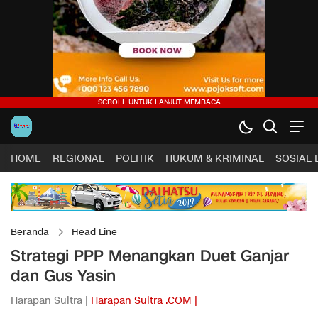
HOME
REGIONAL
POLITIK
HUKUM & KRIMINAL
SOSIAL
Beranda
Head Line
Strategi PPP Menangkan Duet Ganjar
dan Gus Yasin
Harapan Sultra |
Harapan Sultra .COM |