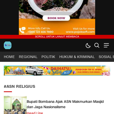
Harapan Sultra .COM |
Lugas, Tuntas dan Terpercaya
HOME
REGIONAL
POLITIK
HUKUM & KRIMINAL
SOSIAL
#ASN RELIGIUS
Bupati Bombana Ajak ASN Makmurkan Masjid
dan Jaga Nasionalisme
Head Line