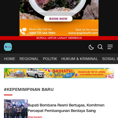
Harapan Sultra .COM |
Lugas, Tuntas dan Terpercaya
HOME
REGIONAL
POLITIK
HUKUM & KRIMINAL
SOSIAL
#KEPEMIMPINAN BARU
Bupati Bombana Resmi Bertugas, Komitmen
Percepat Pembangunan Berdaya Saing
Harapan