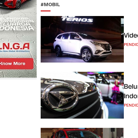
#MOBIL
Vide
PENDI
Belu
Indo
PENDI