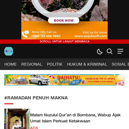
Harapan Sultra .COM |
Lugas, Tuntas dan Terpercaya
HOME
REGIONAL
POLITIK
HUKUM & KRIMINAL
SOSIAL
#RAMADAN PENUH MAKNA
Malam Nuzulul Qur’an di Bombana, Wabup Ajak
Umat Islam Perkuat Ketakwaan
ADS