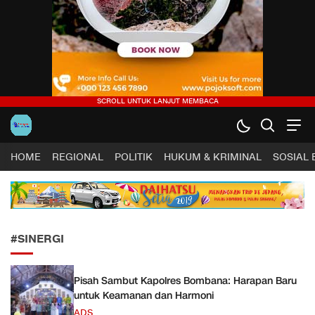
Harapan Sultra .COM |
Lugas, Tuntas dan Terpercaya
HOME
REGIONAL
POLITIK
HUKUM & KRIMINAL
SOSIAL
#SINERGI
Pisah Sambut Kapolres Bombana: Harapan Baru
untuk Keamanan dan Harmoni
ADS