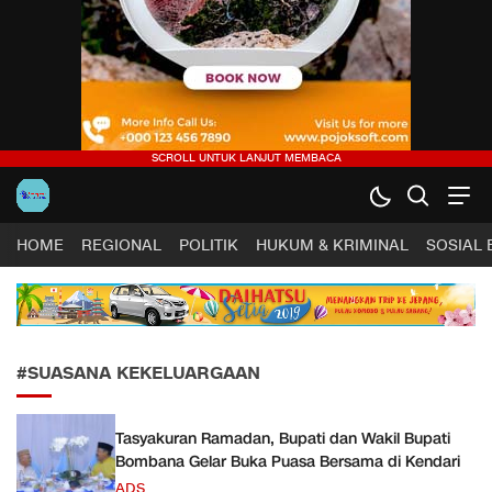
Harapan Sultra .COM |
Lugas, Tuntas dan Terpercaya
HOME
REGIONAL
POLITIK
HUKUM & KRIMINAL
SOSIAL
#SUASANA KEKELUARGAAN
Tasyakuran Ramadan, Bupati dan Wakil Bupati
Bombana Gelar Buka Puasa Bersama di Kendari
ADS