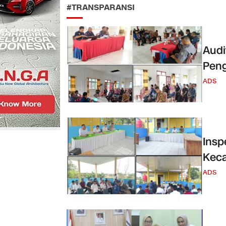
#TRANSPARANSI
Audi
Peng
ADS
Insp
Keca
ADS