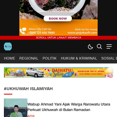
Harapan Sultra .COM |
Lugas, Tuntas dan Terpercaya
HOME
REGIONAL
POLITIK
HUKUM & KRIMINAL
SOSIAL
#UKHUWAH ISLAMIYAH
Wabup Ahmad Yani Ajak Warga Rarowatu Utara
Perkuat Ukhuwah di Bulan Ramadan
ADS