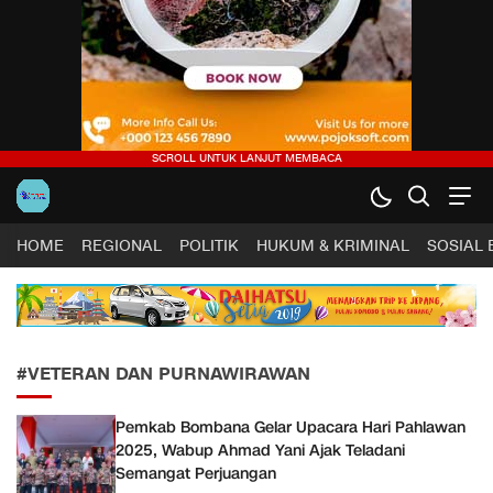
Harapan Sultra .COM |
Lugas, Tuntas dan Terpercaya
HOME
REGIONAL
POLITIK
HUKUM & KRIMINAL
SOSIAL
#VETERAN DAN PURNAWIRAWAN
Pemkab Bombana Gelar Upacara Hari Pahlawan
2025, Wabup Ahmad Yani Ajak Teladani
Semangat Perjuangan