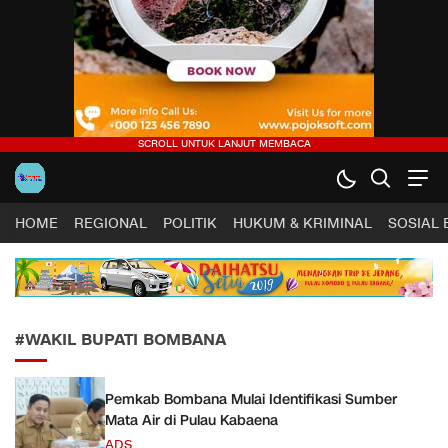
Harapan Sultra .COM |
Lugas, Tuntas dan Terpercaya
HOME
REGIONAL
POLITIK
HUKUM & KRIMINAL
SOSIAL
#WAKIL BUPATI BOMBANA
Pemkab Bombana Mulai Identifikasi Sumber
Mata Air di Pulau Kabaena
ADS