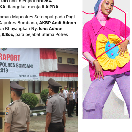
ADIR
naik menjadi
BRIPKA
PKA
dianggkat menjadi
A
IPDA
.
alaman Mapeolres Setempat pada Pagi
h Kapolres Bombana,
AKBP Andi Adnan
tua Bhayangkari
Ny. Icha Adnan
,
,S.Sos
, para pejabat utama Polres