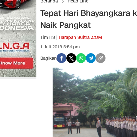
Beranda
Head Line
Tepat Hari Bhayangkara k
Naik Pangkat
Tim HS |
Harapan Sultra .COM |
1 Juli 2019 5:54 pm
Bagikan