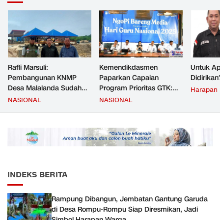
Rafli Marsuli:
Kemendikdasmen
Untuk Ap
Pembangunan KNMP
Paparkan Capaian
Didirikan
Desa Malalanda Sudah
Program Prioritas GTK:
Harapan
Mencapai 69 Persen dan
Kompetensi Meningkat,
NASIONAL
NASIONAL
Material yang Digunakan
Kesejahteraan Guru Kian
Sudah Sesuai Hasil Uji Tes
Diperkuat
JMD dan JMF
INDEKS BERITA
Rampung Dibangun, Jembatan Gantung Garuda
di Desa Rompu-Rompu Siap Diresmikan, Jadi
Simbol Harapan Warga