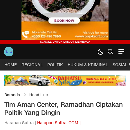
HOME
REGIONAL
POLITIK
HUKUM & KRIMINAL
SOSIAL
Beranda
Head Line
Tim Aman Center, Ramadhan Ciptakan
Politik Yang Dingin
Harapan Sultra |
Harapan Sultra .COM |