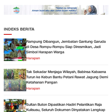
Sudah Sesuai Hasil Uji Tes
Diperkuat
JMD dan JMF
INDEKS BERITA
Rampung Dibangun, Jembatan Gantung Garuda
di Desa Rompu-Rompu Siap Diresmikan, Jadi
Simbol Harapan Warga
Harapan
Tak Sekadar Menjaga Wilayah, Babinsa Kabaena
Turun ke Kebun Bantu Petani Rawat Jagung Demi
Ketahanan Pangan
Harapan
Sultan Buton Dipastikan Hadiri Pelantikan Raja
Kulisusu, Seluruh Dokumen Dinyatakan Lengkap