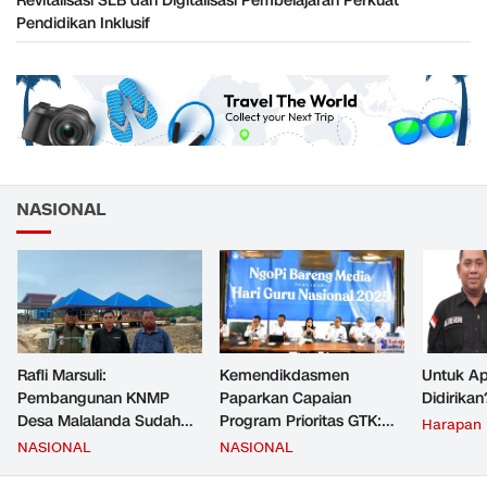
Revitalisasi SLB dan Digitalisasi Pembelajaran Perkuat
Pendidikan Inklusif
NASIONAL
Rafli Marsuli:
Kemendikdasmen
Untuk Ap
Pembangunan KNMP
Paparkan Capaian
Didirikan
Desa Malalanda Sudah
Program Prioritas GTK:
Harapan
Mencapai 69 Persen dan
Kompetensi Meningkat,
NASIONAL
NASIONAL
Material yang Digunakan
Kesejahteraan Guru Kian