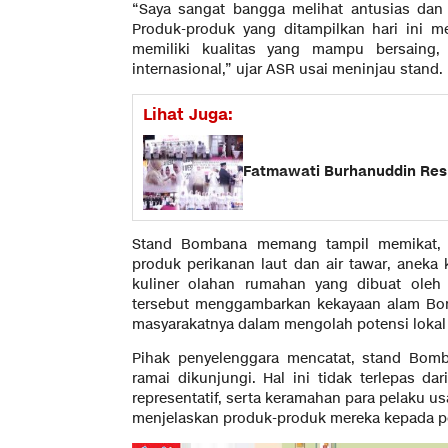
“Saya sangat bangga melihat antusias da
Produk-produk yang ditampilkan hari ini m
memiliki kualitas yang mampu bersaing,
internasional,” ujar ASR usai meninjau stand.
Lihat Juga:
Fatmawati Burhanuddin Re
Stand Bombana memang tampil memikat, m
produk perikanan laut dan air tawar, aneka 
kuliner olahan rumahan yang dibuat ole
tersebut menggambarkan kekayaan alam Bom
masyarakatnya dalam mengolah potensi lokal m
Pihak penyelenggara mencatat, stand Bomb
ramai dikunjungi. Hal ini tidak terlepas da
representatif, serta keramahan para pelaku 
menjelaskan produk-produk mereka kepada 