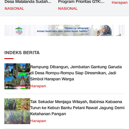
Desa Malalanda Sudah
Program Prioritas GTK:
Harapan
Mencapai 69 Persen dan
Kompetensi Meningkat,
NASIONAL
NASIONAL
Material yang Digunakan
Kesejahteraan Guru Kian
Sudah Sesuai Hasil Uji Tes
Diperkuat
JMD dan JMF
INDEKS BERITA
Rampung Dibangun, Jembatan Gantung Garuda
di Desa Rompu-Rompu Siap Diresmikan, Jadi
Simbol Harapan Warga
Harapan
Tak Sekadar Menjaga Wilayah, Babinsa Kabaena
Turun ke Kebun Bantu Petani Rawat Jagung Demi
Ketahanan Pangan
Harapan