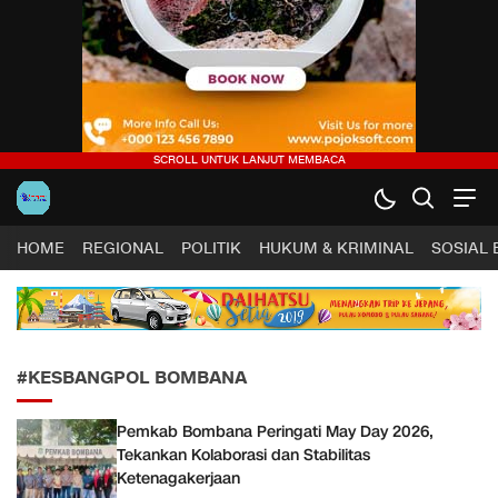
Harapan Sultra .COM |
Lugas, Tuntas dan Terpercaya
HOME
REGIONAL
POLITIK
HUKUM & KRIMINAL
SOSIAL
#KESBANGPOL BOMBANA
Pemkab Bombana Peringati May Day 2026,
Tekankan Kolaborasi dan Stabilitas
Ketenagakerjaan