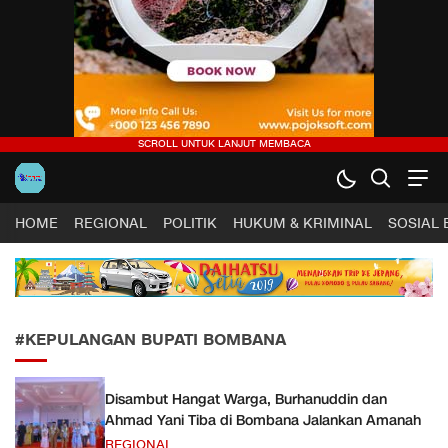
Harapan Sultra .COM |
Lugas, Tuntas dan Terpercaya
HOME
REGIONAL
POLITIK
HUKUM & KRIMINAL
SOSIAL
#KEPULANGAN BUPATI BOMBANA
Disambut Hangat Warga, Burhanuddin dan
Ahmad Yani Tiba di Bombana Jalankan Amanah
REGIONAL