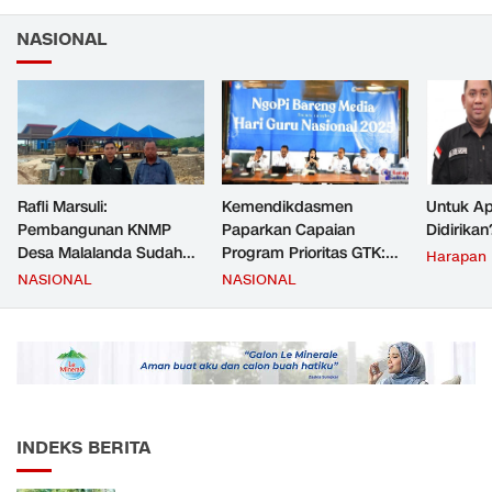
NASIONAL
Rafli Marsuli:
Kemendikdasmen
Untuk Ap
Pembangunan KNMP
Paparkan Capaian
Didirikan
Desa Malalanda Sudah
Program Prioritas GTK:
Harapan
Mencapai 69 Persen dan
Kompetensi Meningkat,
NASIONAL
NASIONAL
Material yang Digunakan
Kesejahteraan Guru Kian
Sudah Sesuai Hasil Uji Tes
Diperkuat
JMD dan JMF
INDEKS BERITA