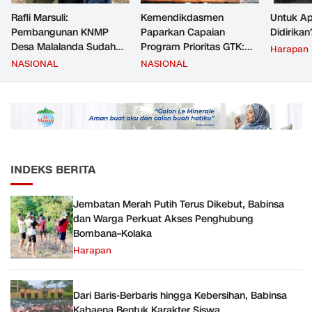
Rafli Marsuli:
Kemendikdasmen
Untuk Ap
Pembangunan KNMP
Paparkan Capaian
Didirikan
Desa Malalanda Sudah
Program Prioritas GTK:
Harapan
Mencapai 69 Persen dan
Kompetensi Meningkat,
NASIONAL
NASIONAL
Material yang Digunakan
Kesejahteraan Guru Kian
Sudah Sesuai Hasil Uji Tes
Diperkuat
JMD dan JMF
INDEKS BERITA
Jembatan Merah Putih Terus Dikebut, Babinsa
dan Warga Perkuat Akses Penghubung
Bombana–Kolaka
Harapan
Dari Baris-Berbaris hingga Kebersihan, Babinsa
Kabaena Bentuk Karakter Siswa